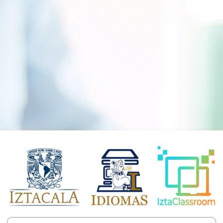
Entrar a IztaCla
Nombre de usuario o correo electrónico