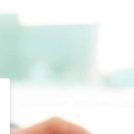
ssroom - Idiomas Iztacala